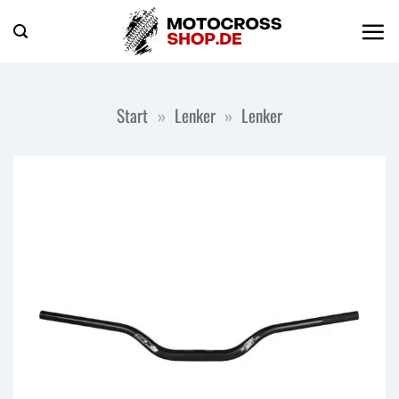
Zum
Inhalt
springen
Start
»
Lenker
»
Lenker