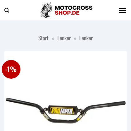
Zum
Inhalt
springen
Start
»
Lenker
»
Lenker
-1%