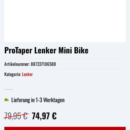
ProTaper Lenker Mini Bike
Artikelnummer:
887337106588
Kategorie:
Lenker
Lieferung in 1-3 Werktagen
Ursprünglicher
Aktueller
79,95
€
74,97
€
Preis
Preis