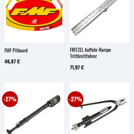
FRITZEL Auffahr-Rampe
FMF Pitboard
Trittbrettfahrer
46,87
€
71,97
€
-27%
-27%