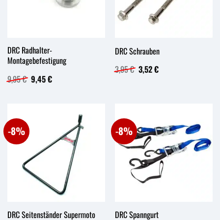
DRC Radhalter-
DRC Schrauben
Montagebefestigung
Ursprünglicher
Aktueller
3,95
€
3,52
€
Preis
Preis
Ursprünglicher
Aktueller
9,95
€
9,45
€
war:
ist:
Preis
Preis
3,95 €
3,52 €.
war:
ist:
9,95 €
9,45 €.
-8%
-8%
DRC Seitenständer Supermoto
DRC Spanngurt