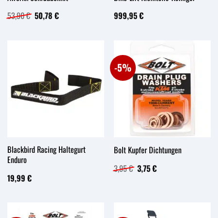
Ursprünglicher
Aktueller
53,90
€
50,78
€
999,95
€
Preis
Preis
war:
ist:
53,90 €
50,78 €.
-5%
Blackbird Racing Haltegurt
Bolt Kupfer Dichtungen
Enduro
Ursprünglicher
Aktueller
3,95
€
3,75
€
Preis
Preis
19,99
€
war:
ist:
3,95 €
3,75 €.