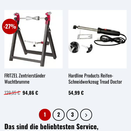
war:
ist:
war:
ist:
4,95 €
4,11 €.
7,95 €
6,60 €.
-27%
FRITZEL Zentrierständer
Hardline Products Reifen-
Wuchtbrumme
Schneidwerkzeug Tread Doctor
Ursprünglicher
Aktueller
129,95
€
94,86
€
54,99
€
Preis
Preis
war:
ist:
129,95 €
94,86 €.
1
2
3
Das sind die beliebtesten Service,