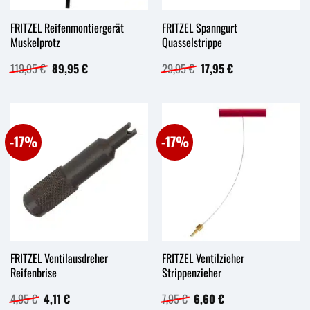
FRITZEL Reifenmontiergerät
FRITZEL Spanngurt
Muskelprotz
Quasselstrippe
Ursprünglicher
Aktueller
Ursprünglicher
Aktueller
119,95
€
89,95
€
29,95
€
17,95
€
Preis
Preis
Preis
Preis
war:
ist:
war:
ist:
119,95 €
89,95 €.
29,95 €
17,95 €.
-17%
-17%
FRITZEL Ventilausdreher
FRITZEL Ventilzieher
Reifenbrise
Strippenzieher
Ursprünglicher
Aktueller
Ursprünglicher
Aktueller
4,95
€
4,11
€
7,95
€
6,60
€
Preis
Preis
Preis
Preis