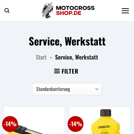
Zum
Inhalt
springen
Service, Werkstatt
Start
»
Service, Werkstatt
FILTER
-14%
-14%