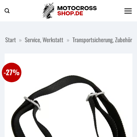
Zum
Inhalt
springen
Start
»
Service, Werkstatt
»
Transportsicherung, Zubehör
-27%