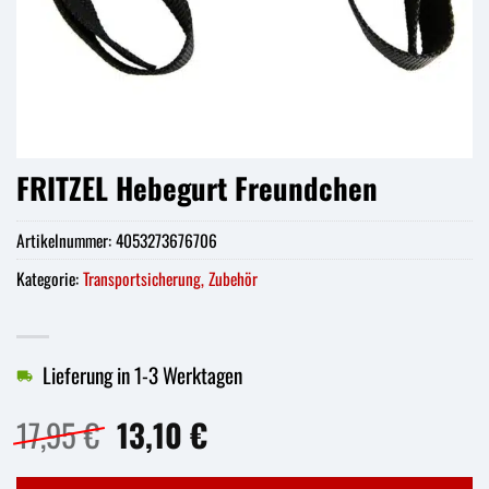
FRITZEL Hebegurt Freundchen
Artikelnummer:
4053273676706
Kategorie:
Transportsicherung, Zubehör
Lieferung in 1-3 Werktagen
Ursprünglicher
Aktueller
17,95
€
13,10
€
Preis
Preis