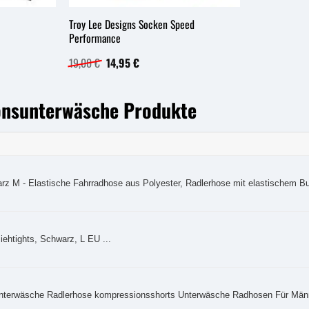
Troy Lee Designs Socken Speed
Performance
Ursprünglicher
Aktueller
19,00
€
14,95
€
Preis
Preis
war:
ist:
19,00 €
14,95 €.
ionsunterwäsche Produkte
z M - Elastische Fahrradhose aus Polyester, Radlerhose mit elastischem Bu
htights, Schwarz, L EU ...
unterwäsche Radlerhose kompressionsshorts Unterwäsche Radhosen Für Männ