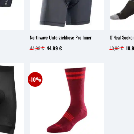
Northwave Unterziehhose Pro Inner
O’Neal Socke
Ursprünglicher
Aktueller
Ursp
44,99
€
44,99
€
10,99
€
10,
Preis
Preis
Prei
war:
ist:
war:
44,99 €
44,99 €.
10,9
-10%