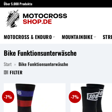
Zum
Über 5.000 Produkte
Inhalt
springen
MOTOCROSS & ENDURO
MOUNTAINBIKE
STR
Bike Funktionsunterwäsche
Start
»
Bike Funktionsunterwäsche
FILTER
-7%
-7%