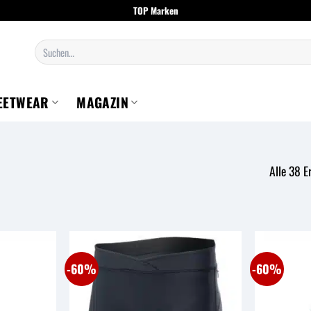
TOP Marken
Suchen
nach:
EETWEAR
MAGAZIN
Alle 38 E
-60%
-60%