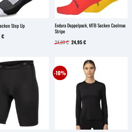
Endura Doppelpack, MTB Socken Coolmax
ocken Step Up
Stripe
rünglicher
Aktueller
7
€
s
Preis
Ursprünglicher
Aktueller
24,99
€
24,95
€
ist:
Preis
Preis
5 €
9,87 €.
war:
ist:
24,99 €
24,95 €.
-10%