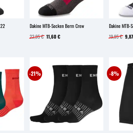
 22
Dakine MTB-Socken Berm Crew
Dakine MTB-S
Ursprünglicher
Aktueller
Ursp
22,95
€
11,60
€
19,95
€
9,8
Preis
Preis
Prei
war:
ist:
war:
22,95 €
11,60 €.
19,9
-21%
-8%