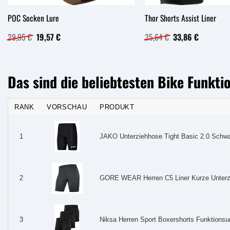
POC Socken Lure
Thor Shorts Assist Liner
Ursprünglicher
Aktueller
Ursprünglicher
Aktueller
29,95
€
19,57
€
35,64
€
33,86
€
Preis
Preis
Preis
Preis
war:
ist:
war:
ist:
29,95 €
19,57 €.
35,64 €
33,86 €.
Das sind die beliebtesten Bike Funkt
RANK
VORSCHAU
PRODUKT
JAKO Unterziehhose Tight Basic 2.0 Schwar
1
GORE WEAR Herren C5 Liner Kurze Unterzie
2
Niksa Herren Sport Boxershorts Funktions
3