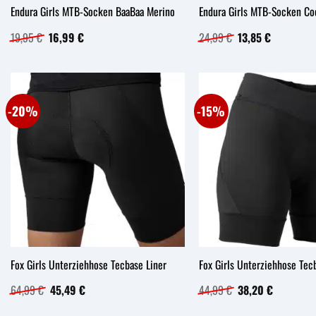
Endura Girls MTB-Socken BaaBaa Merino
Endura Girls MTB-Socken Co
Ursprünglicher
Aktueller
Ursprünglicher
Aktueller
19,95
€
16,99
€
24,99
€
13,85
€
Preis
Preis
Preis
Preis
war:
ist:
war:
ist:
19,95 €
16,99 €.
24,99 €
13,85 €.
-20%
-15%
Fox Girls Unterziehhose Tecbase Liner
Fox Girls Unterziehhose Tecb
Ursprünglicher
Aktueller
Ursprünglicher
Aktueller
64,99
€
45,49
€
44,99
€
38,20
€
Preis
Preis
Preis
Preis
war:
ist:
war:
ist: