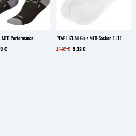
n MTB Performance
PEARL iZUMi Girls MTB-Socken ELITE
rünglicher
Aktueller
Ursprünglicher
Aktueller
99
€
16,95
€
9,32
€
s
Preis
Preis
Preis
ist:
war:
ist:
9 €
10,99 €.
16,95 €
9,32 €.