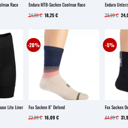
olmax Race
Endura MTB-Socken Coolmax Race
Endura Unterz
Ursprünglicher
Aktueller
Ursp
24,99
€
18,25
€
29,99
€
24,
Preis
Preis
Prei
war:
ist:
war:
24,99 €
18,25 €.
29,
-20%
-5%
ase Lite Liner
Fox Socken 8″ Defend
Fox Socken D
Ursprünglicher
Aktueller
Ursp
22,99
€
16,09
€
44,99
€
31,
Preis
Preis
Prei
war:
ist:
war: