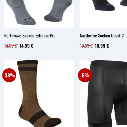
Northwave Socken Extreme Pro
Northwave Socken Ghost 2
Ursprünglicher
Aktueller
Ursprünglicher
Aktueller
14,99
€
14,99
€
10,99
€
10,99
€
Preis
Preis
Preis
Preis
war:
ist:
war:
ist:
14,99 €
14,99 €.
10,99 €
10,99 €.
-38%
-5%