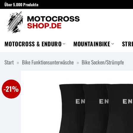
Zum
Über 5.000 Produkte
Inhalt
springen
MOTOCROSS & ENDURO
MOUNTAINBIKE
STR
Start
»
Bike Funktionsunterwäsche
»
Bike Socken/Strümpfe
-21%