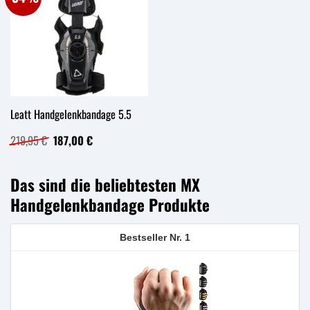
Leatt Handgelenkbandage 5.5
Ursprünglicher
Aktueller
219,95
€
187,00
€
Preis
Preis
war:
ist:
219,95 €
187,00 €.
Das sind die beliebtesten MX
Handgelenkbandage Produkte
1