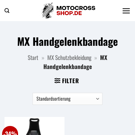
Zum
Inhalt
springen
MX Handgelenkbandage
Start
»
MX Schutzbekleidung
»
MX
Handgelenkbandage
FILTER
-34%