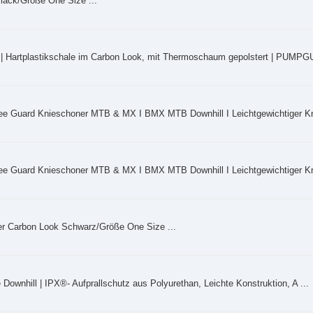
ck/Größe One Size ...
 | Hartplastikschale im Carbon Look, mit Thermoschaum gepolstert | PUMPGU
ee Guard Knieschoner MTB & MX I BMX MTB Downhill I Leichtgewichtiger Kn
ee Guard Knieschoner MTB & MX I BMX MTB Downhill I Leichtgewichtiger Kn
Carbon Look Schwarz/Größe One Size ...
ownhill | IPX®- Aufprallschutz aus Polyurethan, Leichte Konstruktion, A ...