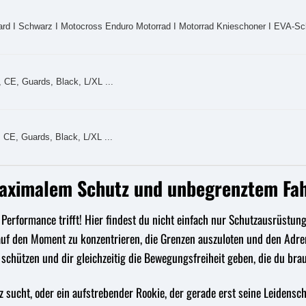
 I Schwarz I Motocross Enduro Motorrad I Motorrad Knieschoner I EVA-Sc
 CE, Guards, Black, L/XL ...
 CE, Guards, Black, L/XL ...
maximalem Schutz und unbegrenztem Fa
erformance trifft! Hier findest du nicht einfach nur Schutzausrüstung
 auf den Moment zu konzentrieren, die Grenzen auszuloten und den Adre
 schützen und dir gleichzeitig die Bewegungsfreiheit geben, die du brauc
tz sucht, oder ein aufstrebender Rookie, der gerade erst seine Leidens