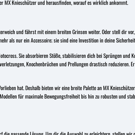
der MX Knieschützer und herausfinden, worauf es wirklich ankommt.
tterweich und fährst mit einem breiten Grinsen weiter. Oder stell dir v
ehr als nur ein Accessoire; sie sind eine Investition in deine Sicherhei
tocross. Sie absorbieren Stöße, stabilisieren dich bei Sprüngen und K
rletzungen, Knochenbrüchen und Prellungen drastisch reduzieren. Er gi
orlieben hat. Deshalb bieten wir eine breite Palette an MX Knieschützer
 Modellen für maximale Bewegungsfreiheit bis hin zu robusten und stab
rf die passende Lösung. Um dir die Auswahl zu erleichtern, stellen wir d