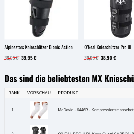
Alpinestars Knieschützer Bionic Action
O’Neal Knieschützer Pro III
Ursprünglicher
Aktueller
Ursprünglicher
Aktueller
39,95
€
39,95
€
39,99
€
38,90
€
Preis
Preis
Preis
Preis
war:
ist:
war:
ist:
39,95 €
39,95 €.
39,99 €
38,90 €.
Das sind die beliebtesten MX Kniesch
RANK
VORSCHAU
PRODUKT
McDavid - 6446R - Kompressionsmanschette
1