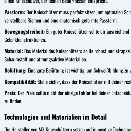
einen Knieschützer, der deinen Bedürfnissen entspricht.
Passform:
Der Knieschützer muss perfekt sitzen, um optimalen Schut
verstellbare Riemen und eine anatomisch geformte Passform.
Bewegungsfreiheit:
Ein guter Knieschützer sollte dir ausreichend
Gelenkkonstruktionen.
Material:
Das Material des Knieschützers sollte robust und strapaz
Schaumstoff und atmungsaktive Materialien.
Belüftung:
Eine gute Belüftung ist wichtig, um Schweißbildung zu
Kompatibilität:
Stelle sicher, dass der Knieschützer mit deiner res
Preis:
Der Preis sollte nicht der einzige Faktor bei deiner Entschei
zu finden.
Technologien und Materialien im Detail
Die Hersteller von MX Knieschützern setzen auf innovative Technolo