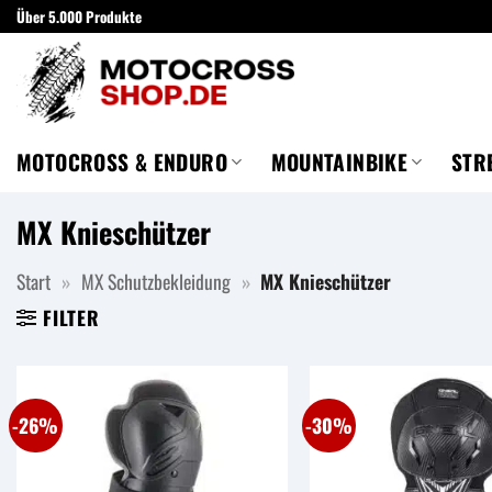
Zum
Über 5.000 Produkte
Inhalt
springen
MOTOCROSS & ENDURO
MOUNTAINBIKE
STR
MX Knieschützer
Start
»
MX Schutzbekleidung
»
MX Knieschützer
FILTER
-26%
-30%