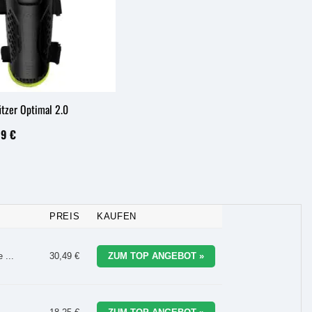
tzer Optimal 2.0
rünglicher
Aktueller
99
€
s
Preis
ist:
5 €
16,99 €.
PREIS
KAUFEN
 ...
30,49 €
ZUM TOP ANGEBOT »