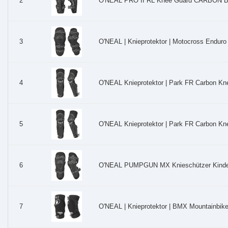
O'NEAL PRO II RL Knee Guard CARBON Bla
2
O'NEAL | Knieprotektor | Motocross Enduro
3
O'NEAL Knieprotektor | Park FR Carbon Kn
4
O'NEAL Knieprotektor | Park FR Carbon Kn
5
O'NEAL PUMPGUN MX Knieschützer Kinder 
6
O'NEAL | Knieprotektor | BMX Mountainbike D
7