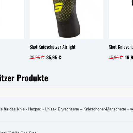
Shot Knieschützer Airlight
Shot Knieschü
Ursprünglicher
Aktueller
Ursp
39,95
€
35,95
€
15,95
€
16,
Preis
Preis
Prei
war:
ist:
war:
39,95 €
35,95 €.
15,9
ützer Produkte
 für das Knie - Hexpad - Unisex Erwachsene – Knieschoner-Manschette - Ve