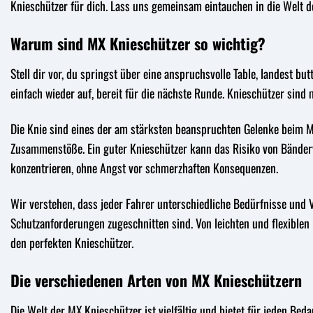
Knieschützer für dich. Lass uns gemeinsam eintauchen in die Welt 
Warum sind MX Knieschützer so wichtig?
Stell dir vor, du springst über eine anspruchsvolle Table, landest bu
einfach wieder auf, bereit für die nächste Runde. Knieschützer sind m
Die Knie sind eines der am stärksten beanspruchten Gelenke beim Mo
Zusammenstöße. Ein guter Knieschützer kann das Risiko von Bänderve
konzentrieren, ohne Angst vor schmerzhaften Konsequenzen.
Wir verstehen, dass jeder Fahrer unterschiedliche Bedürfnisse und V
Schutzanforderungen zugeschnitten sind. Von leichten und flexiblen
den perfekten Knieschützer.
Die verschiedenen Arten von MX Knieschützern
Die Welt der MX Knieschützer ist vielfältig und bietet für jeden Beda