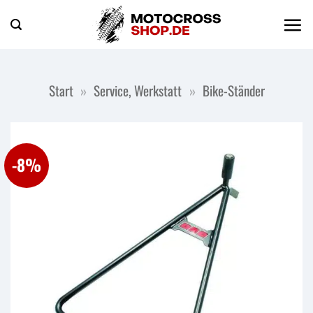
Zum
Inhalt
springen
Start
»
Service, Werkstatt
»
Bike-Ständer
-8%