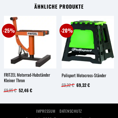
ÄHNLICHE PRODUKTE
-25%
-20%
FRITZEL Motorrad-Hubständer
Polisport Motocross-Ständer
Kleiner Thron
Ursprünglicher
Aktueller
69,32
€
69,32
€
Preis
Preis
Ursprünglicher
Aktueller
69,95
€
52,46
€
war:
ist:
Preis
Preis
69,32 €
69,32 €.
war:
ist:
69,95 €
52,46 €.
IMPRESSUM
DATENSCHUTZ