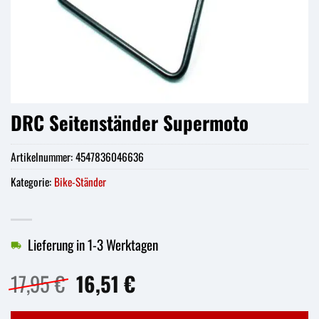
DRC Seitenständer Supermoto
Artikelnummer:
4547836046636
Kategorie:
Bike-Ständer
Lieferung in 1-3 Werktagen
Ursprünglicher
Aktueller
17,95
€
16,51
€
Preis
Preis