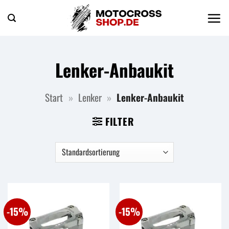
Zum
Inhalt
springen
Lenker-Anbaukit
Start
»
Lenker
»
Lenker-Anbaukit
FILTER
-15%
-15%