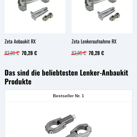
Zeta Anbaukit RX
Zeta Lenkeraufnahme RX
Ursprünglicher
Aktueller
Ursprünglicher
Aktueller
82,95
€
70,28
€
82,95
€
70,28
€
Preis
Preis
Preis
Preis
war:
ist:
war:
ist:
82,95 €
70,28 €.
82,95 €
70,28 €.
Das sind die beliebtesten Lenker-Anbaukit
Produkte
1