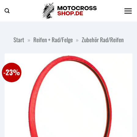
Zum
Inhalt
springen
Start
»
Reifen + Rad/Felge
»
Zubehör Rad/Reifen
-23%