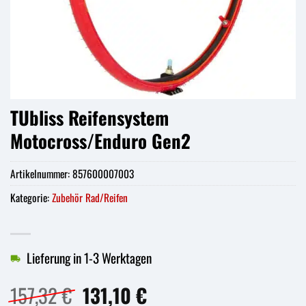
TUbliss Reifensystem
Motocross/Enduro Gen2
Artikelnummer:
857600007003
Kategorie:
Zubehör Rad/Reifen
Lieferung in 1-3 Werktagen
Ursprünglicher
Aktueller
157,32
€
131,10
€