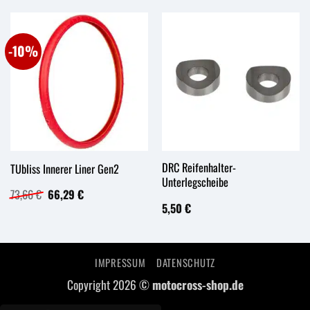
-10%
DRC Reifenhalter-
TUbliss Innerer Liner Gen2
Unterlegscheibe
Ursprünglicher
Aktueller
73,66
€
66,29
€
Preis
Preis
5,50
€
war:
ist:
73,66 €
66,29 €.
IMPRESSUM
DATENSCHUTZ
Copyright 2026 ©
motocross-shop.de