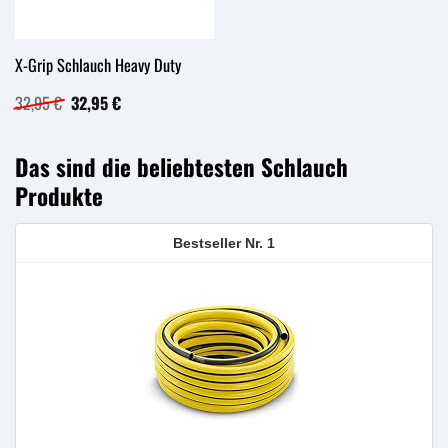
X-Grip Schlauch Heavy Duty
Ursprünglicher
Aktueller
32,95
€
32,95
€
Preis
Preis
war:
ist:
32,95 €
32,95 €.
Das sind die beliebtesten Schlauch
Produkte
1