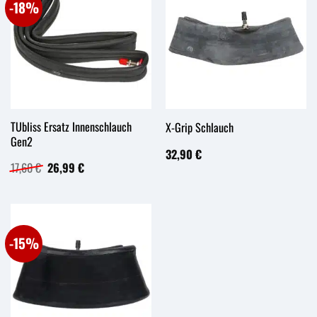
-18%
TUbliss Ersatz Innenschlauch
X-Grip Schlauch
Gen2
32,90
€
Ursprünglicher
Aktueller
17,60
€
26,99
€
Preis
Preis
war:
ist:
17,60 €
26,99 €.
-15%