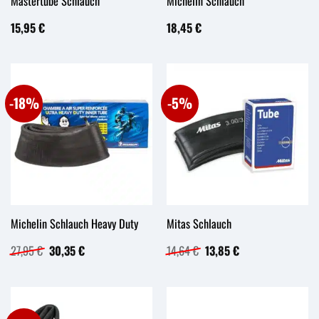
Mastertube Schlauch
Michelin Schlauch
15,95
€
18,45
€
-18%
-5%
Michelin Schlauch Heavy Duty
Mitas Schlauch
Ursprünglicher
Aktueller
Ursprünglicher
Aktueller
27,95
€
30,35
€
14,64
€
13,85
€
Preis
Preis
Preis
Preis
war:
ist:
war:
ist:
27,95 €
30,35 €.
14,64 €
13,85 €.