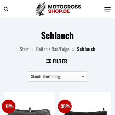
Zum
Inhalt
springen
Schlauch
Start
»
Reifen + Rad/Felge
»
Schlauch
FILTER
-11%
-35%