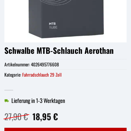
Schwalbe MTB-Schlauch Aerothan
Artikelnummer:
4026495776608
Kategorie:
Fahrradschlauch 29 Zoll
Lieferung in 1-3 Werktagen
Ursprünglicher
Aktueller
27,90
€
18,95
€
Preis
Preis