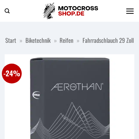
Zum
Inhalt
springen
Start
»
Biketechnik
»
Reifen
»
Fahrradschlauch 29 Zoll
-24%