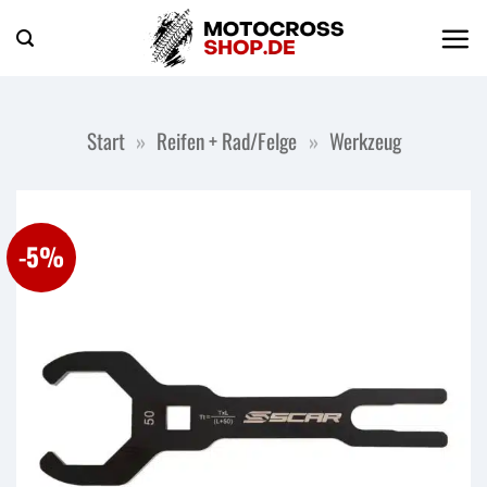
Zum
Inhalt
springen
Start
»
Reifen + Rad/Felge
»
Werkzeug
-5%