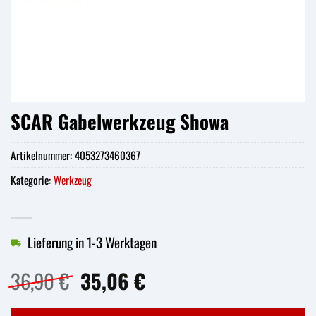
SCAR Gabelwerkzeug Showa
Artikelnummer:
4053273460367
Kategorie:
Werkzeug
Lieferung in 1-3 Werktagen
Ursprünglicher
Aktueller
36,90
€
35,06
€
Preis
Preis