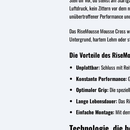
Stell dir vor, du stehst am Startg
Luftdruck, kein Zittern vor dem 
unübertroffener Performance un
Das RiseMousse Mousse Cross wur
Untergrund, hartem Lehm oder ste
Die Vorteile des RiseM
Unplattbar:
Schluss mit Rei
Konstante Performance:
G
Optimaler Grip:
Die spezie
Lange Lebensdauer:
Das Ri
Einfache Montage:
Mit dem
Technologie, die 