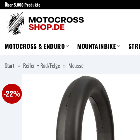
Zum
Über 5.000 Produkte
Inhalt
springen
MOTOCROSS & ENDURO
MOUNTAINBIKE
STR
Start
»
Reifen + Rad/Felge
»
Mousse
-22%