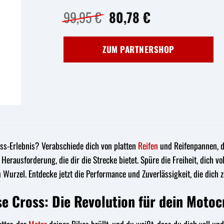
Ursprünglicher
Aktueller
99,95
€
80,78
€
Preis
Preis
war:
ist:
ZUM PARTNERSHOP
99,95 €
80,78 €.
oss-Erlebnis? Verabschiede dich von platten
Reifen
und Reifenpannen, d
Herausforderung, die dir die Strecke bietet. Spüre die Freiheit, dich v
n Wurzel. Entdecke jetzt die Performance und Zuverlässigkeit, die dic
 Cross: Die Revolution für dein Motoc