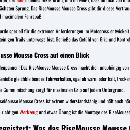
atter, der
Motor
deines Bikes brüllt, und du weißt, dass du dich voll un
nächsten Sprung. Das RiseMousse Mousse Cross gibt dir dieses Vertrauen
d maximalem Fahrspaß.
de speziell für die extremen Anforderungen im Motocross entwickelt. 
inigen Trails unterwegs bist. Genieße das Gefühl von Grip und Kontroll
ousse Mousse Cross auf einen Blick
fenpannen! Das RiseMousse Mousse Cross macht dich unabhängig von L
enieße gleichbleibendes Fahrverhalten, egal ob warm oder kalt, trocken
lle Gummimischung sorgt für maximalen Grip auf jedem Untergrund.
seMousse Mousse Cross ist extrem widerstandsfähig und hält auch här
 richtigen
Werkzeug
und etwas Übung ist die Montage des RiseMousse 
begeistert: Was das RiseMousse Mousse