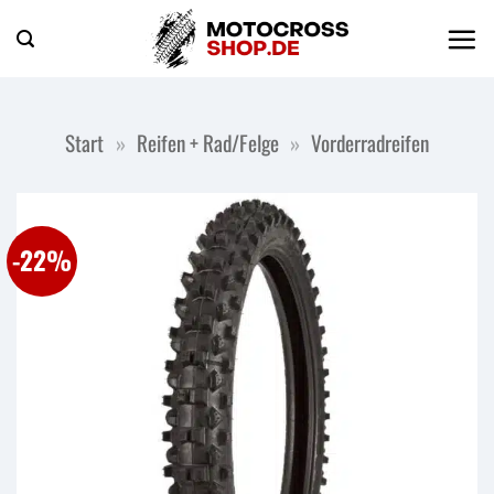
Zum
Inhalt
springen
Start
»
Reifen + Rad/Felge
»
Vorderradreifen
-22%