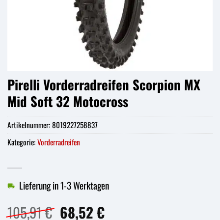
Pirelli Vorderradreifen Scorpion MX
Mid Soft 32 Motocross
Artikelnummer:
8019227258837
Kategorie:
Vorderradreifen
Lieferung in 1-3 Werktagen
Ursprünglicher
Aktueller
105,91
€
68,52
€