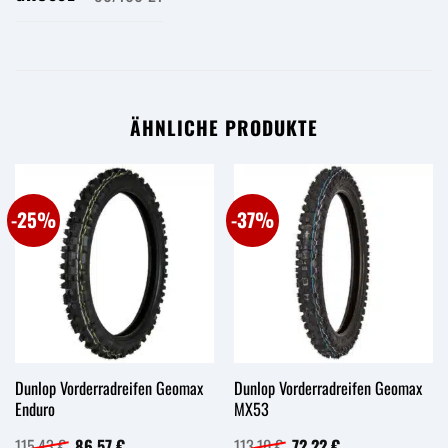
ÄHNLICHE PRODUKTE
-25%
-37%
Dunlop Vorderradreifen Geomax
Dunlop Vorderradreifen Geomax
Enduro
MX53
Ursprünglicher
Aktueller
Ursprünglicher
Aktueller
115,43
€
86,57
€
113,10
€
72,22
€