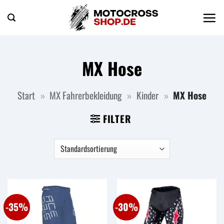
Zum
Inhalt
springen
MX Hose
Start
»
MX Fahrerbekleidung
»
Kinder
»
MX Hose
FILTER
-35%
-30%