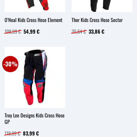
O’Neal Kids Cross Hose Element
Thor Kids Cross Hose Sector
Ursprünglicher
Aktueller
Ursprünglicher
Aktueller
109,99
€
54,99
€
35,64
€
33,86
€
Preis
Preis
Preis
Preis
war:
ist:
war:
ist:
109,99 €
54,99 €.
35,64 €
33,86 €.
-30%
Troy Lee Designs Kids Cross Hose
GP
Ursprünglicher
Aktueller
119,99
€
83,99
€