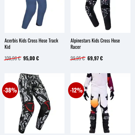
Acerbis Kids Cross Hose Track
Alpinestars Kids Cross Hose
Kid
Racer
Ursprünglicher
Aktueller
Ursprünglicher
Aktueller
109,96
€
95,00
€
99,95
€
69,97
€
Preis
Preis
Preis
Preis
war:
ist:
war:
ist:
109,96 €
95,00 €.
99,95 €
69,97 €.
-38%
-12%