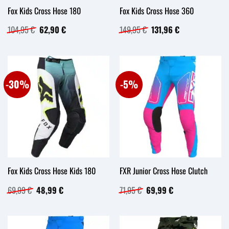
Fox Kids Cross Hose 180
Fox Kids Cross Hose 360
Ursprünglicher
Aktueller
Ursprünglicher
Aktueller
104,95
€
62,90
€
149,95
€
131,96
€
Preis
Preis
Preis
Preis
war:
ist:
war:
ist:
104,95 €
62,90 €.
149,95 €
131,96 €.
-30%
-5%
Fox Kids Cross Hose Kids 180
FXR Junior Cross Hose Clutch
Ursprünglicher
Aktueller
Ursprünglicher
Aktueller
69,99
€
48,99
€
71,95
€
69,99
€
Preis
Preis
Preis
Preis
war:
ist:
war:
ist:
69,99 €
48,99 €.
71,95 €
69,99 €.