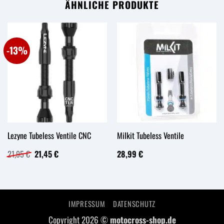
ÄHNLICHE PRODUKTE
-13%
Lezyne Tubeless Ventile CNC
Milkit Tubeless Ventile
Ursprünglicher
Aktueller
21,95
€
21,45
€
28,99
€
Preis
Preis
war:
ist:
21,95 €
21,45 €.
IMPRESSUM
DATENSCHUTZ
Copyright 2026 ©
motocross-shop.de