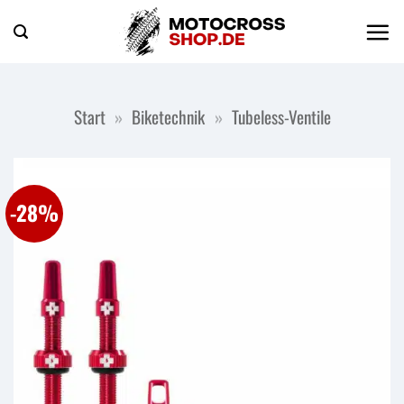
Zum
Inhalt
springen
Start
»
Biketechnik
»
Tubeless-Ventile
-28%