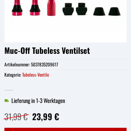
Muc-Off Tubeless Ventilset
Artikelnummer:
5037835209617
Kategorie:
Tubeless-Ventile
Lieferung in 1-3 Werktagen
Ursprünglicher
Aktueller
31,99
€
23,99
€
Preis
Preis