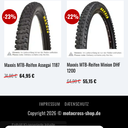
-23%
-22%
Maxxis MTB-Reifen Minion DHF
Maxxis MTB-Reifen Assegai 1187
1200
Ursprünglicher
Aktueller
74,90
€
64,95
€
Preis
Preis
Ursprünglicher
Aktueller
64,90
€
55,15
€
war:
ist:
Preis
Preis
74,90 €
64,95 €.
war:
ist:
64,90 €
55,15 €.
IMPRESSUM
DATENSCHUTZ
Copyright 2026 ©
motocross-shop.de