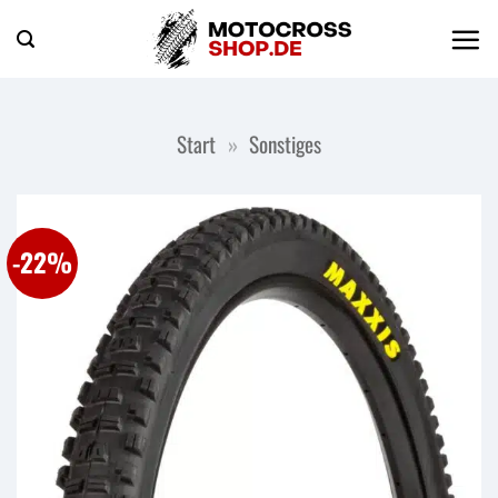
Zum
Inhalt
springen
Start
»
Sonstiges
-22%