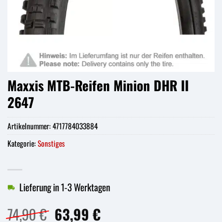
Maxxis MTB-Reifen Minion DHR II
2647
Artikelnummer:
4717784033884
Kategorie:
Sonstiges
Lieferung in 1-3 Werktagen
Ursprünglicher
Aktueller
74,90
€
63,99
€