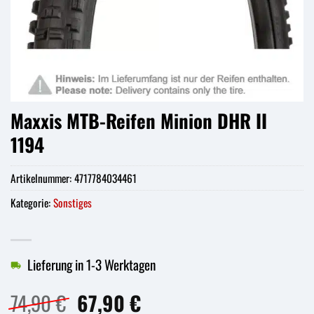
Maxxis MTB-Reifen Minion DHR II
1194
Artikelnummer:
4717784034461
Kategorie:
Sonstiges
Lieferung in 1-3 Werktagen
Ursprünglicher
Aktueller
74,90
€
67,90
€