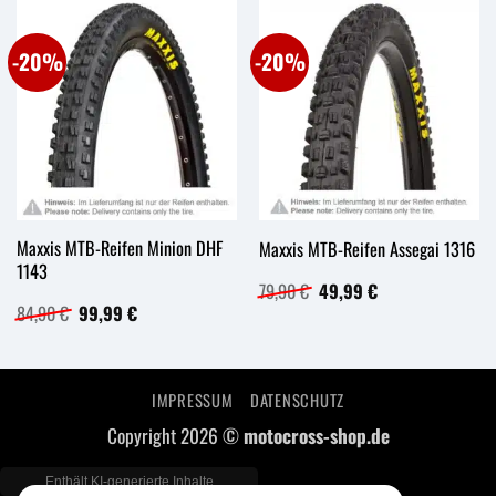
-20%
-20%
Maxxis MTB-Reifen Minion DHF
Maxxis MTB-Reifen Assegai 1316
1143
Ursprünglicher
Aktueller
79,90
€
49,99
€
Preis
Preis
Ursprünglicher
Aktueller
84,90
€
99,99
€
war:
ist:
Preis
Preis
79,90 €
49,99 €.
war:
ist:
84,90 €
99,99 €.
IMPRESSUM
DATENSCHUTZ
Copyright 2026 ©
motocross-shop.de