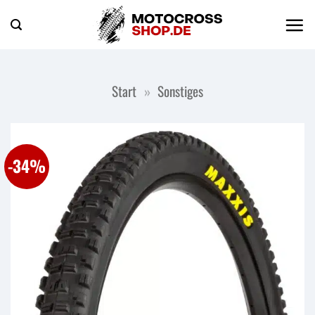
Zum
Inhalt
springen
Start
»
Sonstiges
-34%