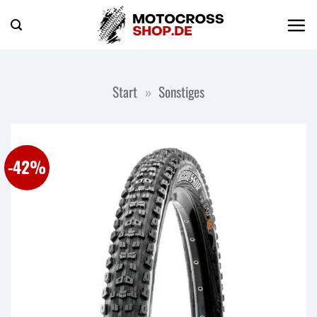
Zum
Inhalt
springen
Start
»
Sonstiges
-42%