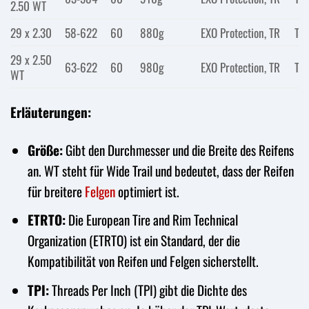
2.50 WT
29 x 2.30
58-622
60
880g
EXO Protection, TR
Tra
29 x 2.50
63-622
60
980g
EXO Protection, TR
Tra
WT
Erläuterungen:
Größe:
Gibt den Durchmesser und die Breite des Reifens
an. WT steht für Wide Trail und bedeutet, dass der Reifen
für breitere
Felgen
optimiert ist.
ETRTO:
Die European Tire and Rim Technical
Organization (ETRTO) ist ein Standard, der die
Kompatibilität von Reifen und Felgen sicherstellt.
TPI:
Threads Per Inch (TPI) gibt die Dichte des