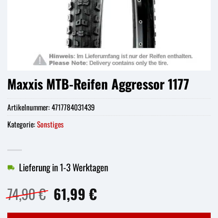
Maxxis MTB-Reifen Aggressor 1177
Artikelnummer:
4717784031439
Kategorie:
Sonstiges
Lieferung in 1-3 Werktagen
Ursprünglicher
Aktueller
74,90
€
61,99
€
Preis
Preis