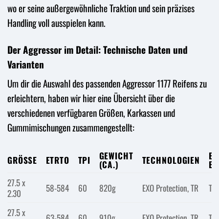
wo er seine außergewöhnliche Traktion und sein präzises
Handling voll ausspielen kann.
Der Aggressor im Detail: Technische Daten und
Varianten
Um dir die Auswahl des passenden Aggressor 1177 Reifens zu
erleichtern, haben wir hier eine Übersicht über die
verschiedenen verfügbaren Größen, Karkassen und
Gummimischungen zusammengestellt:
GEWICHT
EM
GRÖSSE
ETRTO
TPI
TECHNOLOGIEN
(CA.)
EI
27.5 x
58-584
60
820g
EXO Protection, TR
Tra
2.30
27.5 x
63-584
60
910g
EXO Protection, TR
Tra