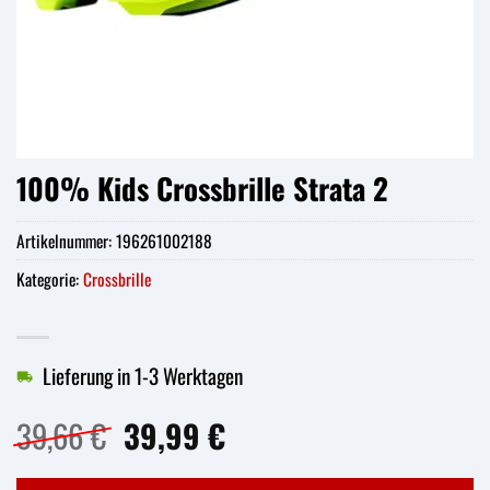
100% Kids Crossbrille Strata 2
Artikelnummer:
196261002188
Kategorie:
Crossbrille
Lieferung in 1-3 Werktagen
Ursprünglicher
Aktueller
39,66
€
39,99
€
Preis
Preis