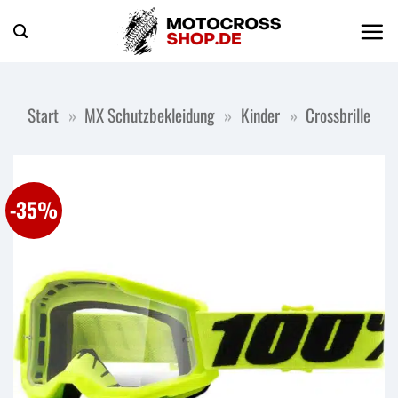
Zum
Inhalt
springen
Start
»
MX Schutzbekleidung
»
Kinder
»
Crossbrille
-35%