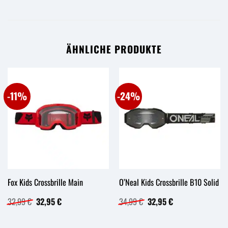
ÄHNLICHE PRODUKTE
-11%
-24%
Fox Kids Crossbrille Main
O’Neal Kids Crossbrille B10 Solid
Ursprünglicher
Aktueller
Ursprünglicher
Aktueller
32,99
€
32,95
€
34,99
€
32,95
€
Preis
Preis
Preis
Preis
war:
ist:
war:
ist:
32,99 €
32,95 €.
34,99 €
32,95 €.