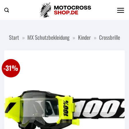
Zum
Inhalt
springen
Start
»
MX Schutzbekleidung
»
Kinder
»
Crossbrille
-31%