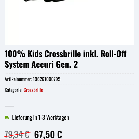
100% Kids Crossbrille inkl. Roll-Off
System Accuri Gen. 2
Artikelnummer:
196261000795
Kategorie:
Crossbrille
Lieferung in 1-3 Werktagen
Ursprünglicher
Aktueller
79,34
€
67,50
€