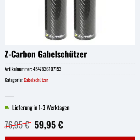
Z-Carbon Gabelschützer
Artikelnummer:
4547836107153
Kategorie:
Gabelschützer
Lieferung in 1-3 Werktagen
Ursprünglicher
Aktueller
76,95
€
59,95
€
Preis
Preis