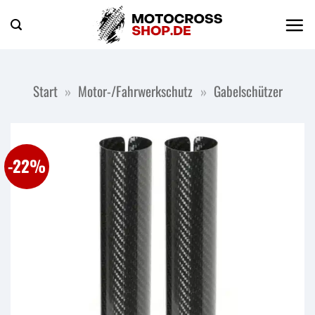
Zum
Inhalt
springen
Start
»
Motor-/Fahrwerkschutz
»
Gabelschützer
-22%