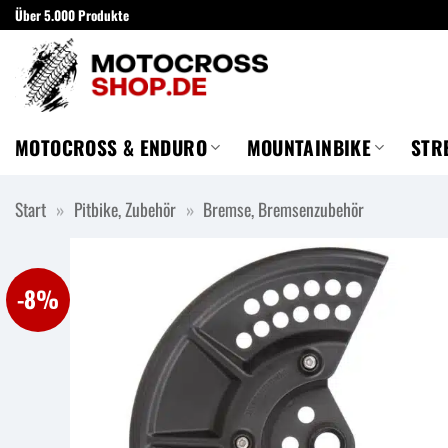
Zum
Über 5.000 Produkte
Inhalt
springen
MOTOCROSS & ENDURO
MOUNTAINBIKE
STR
Start
»
Pitbike, Zubehör
»
Bremse, Bremsenzubehör
-8%