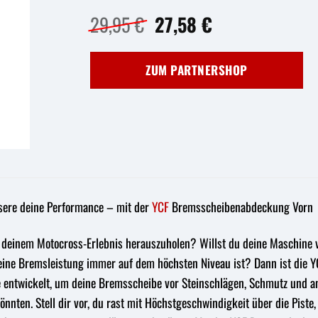
Ursprünglicher
Aktueller
29,95
€
27,58
€
Preis
Preis
war:
ist:
ZUM PARTNERSHOP
29,95 €
27,58 €.
ssere deine Performance – mit der
YCF
Bremsscheibenabdeckung Vorn
 deinem Motocross-Erlebnis herauszuholen? Willst du deine Maschine v
s deine Bremsleistung immer auf dem höchsten Niveau ist? Dann ist die
entwickelt, um deine Bremsscheibe vor Steinschlägen, Schmutz und an
nnten. Stell dir vor, du rast mit Höchstgeschwindigkeit über die Pist