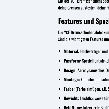
Mit der YCF Bremsscheibenabdeck
deine Grenzen austesten, deine 
Features und Spez
Die YCF Bremsscheibenabdeckung 
sind die wichtigsten Features und
Material:
Hochwertiger und s
Passform:
Speziell entwickel
Design:
Aerodynamisches Desi
Montage:
Einfache und schne
Farbe:
[Farbe einfügen, z.B. S
Gewicht:
Leichtbauweise für
Belüftung:
Integrierte Belü