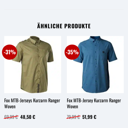
ÄHNLICHE PRODUKTE
-31%
-35%
Fox MTB-Jerseys Kurzarm Ranger
Fox MTB-Jersey Kurzarm Ranger
Woven
Woven
Ursprünglicher
Aktueller
Ursprünglicher
Aktueller
69,99
€
48,50
€
79,99
€
51,99
€
Preis
Preis
Preis
Preis
war:
ist:
war:
ist: