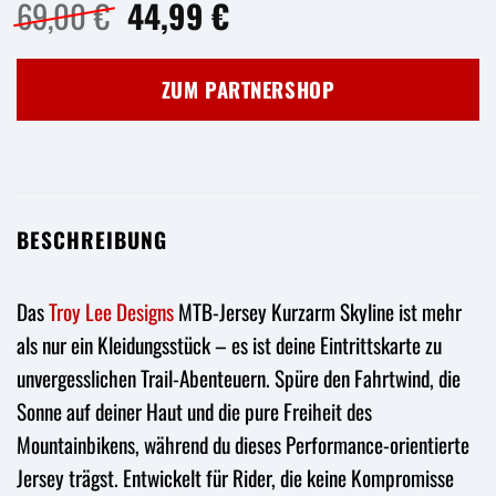
Ursprünglicher
Aktueller
69,00
€
44,99
€
Preis
Preis
war:
ist:
ZUM PARTNERSHOP
69,00 €
44,99 €.
BESCHREIBUNG
Das
Troy Lee Designs
MTB-Jersey Kurzarm Skyline ist mehr
als nur ein Kleidungsstück – es ist deine Eintrittskarte zu
unvergesslichen Trail-Abenteuern. Spüre den Fahrtwind, die
Sonne auf deiner Haut und die pure Freiheit des
Mountainbikens, während du dieses Performance-orientierte
Jersey trägst. Entwickelt für Rider, die keine Kompromisse