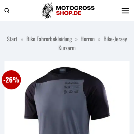
Zum
Inhalt
springen
Start
»
Bike Fahrerbekleidung
»
Herren
»
Bike-Jersey
Kurzarm
-26%