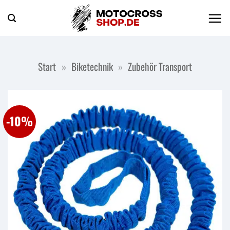
Zum
Inhalt
springen
Start
»
Biketechnik
»
Zubehör Transport
-10%