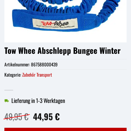
Tow Whee Abschlepp Bungee Winter
Artikelnummer:
867588000439
Kategorie:
Zubehör Transport
Lieferung in 1-3 Werktagen
Ursprünglicher
Aktueller
49,95
€
44,95
€
Preis
Preis