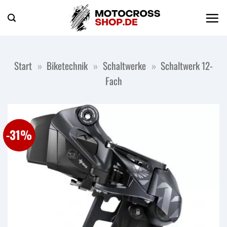
Zum
Inhalt
springen
Start
»
Biketechnik
»
Schaltwerke
»
Schaltwerk 12-
Fach
-31%