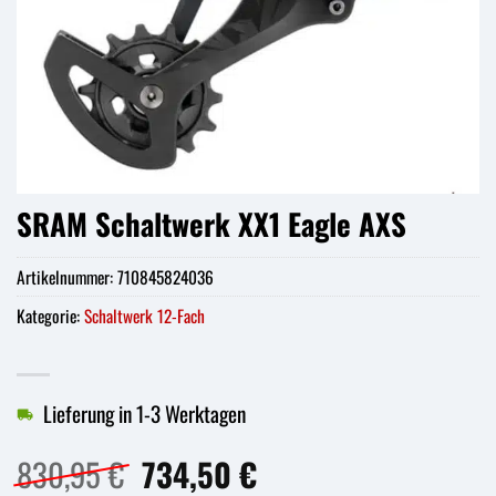
SRAM Schaltwerk XX1 Eagle AXS
Artikelnummer:
710845824036
Kategorie:
Schaltwerk 12-Fach
Lieferung in 1-3 Werktagen
Ursprünglicher
Aktueller
830,95
€
734,50
€