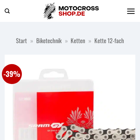
Zum
Inhalt
springen
Start
»
Biketechnik
»
Ketten
»
Kette 12-fach
-39%