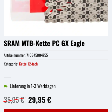
SRAM MTB-Kette PC GX Eagle
Artikelnummer:
710845804755
Kategorie:
Kette 12-fach
Lieferung in 1-3 Werktagen
Ursprünglicher
Aktueller
35,95
€
29,95
€
Preis
Preis