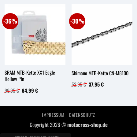
-36%
-30%
SRAM MTB-Kette XX1 Eagle
Shimano MTB-Kette CN-M8100
Hollow Pin
Ursprünglicher
Aktueller
52,95
€
37,95
€
Preis
Preis
Ursprünglicher
Aktueller
99,95
€
64,99
€
war:
ist:
Preis
Preis
52,95 €
37,95 €.
war:
ist:
99,95 €
64,99 €.
IMPRESSUM
DATENSCHUTZ
Copyright 2026 ©
motocross-shop.de