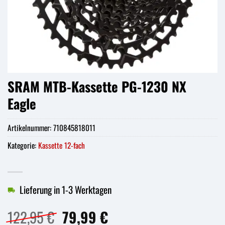
SRAM MTB-Kassette PG-1230 NX
Eagle
Artikelnummer:
710845818011
Kategorie:
Kassette 12-fach
Lieferung in 1-3 Werktagen
Ursprünglicher
Aktueller
122,95
€
79,99
€