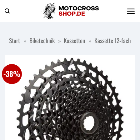
Zum
Inhalt
springen
Start
»
Biketechnik
»
Kassetten
»
Kassette 12-fach
-38%