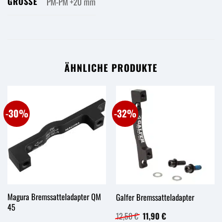
GRÖSSE
PM-PM +20 mm
ÄHNLICHE PRODUKTE
-30%
-32%
Magura Bremssatteladapter QM
Galfer Bremssatteladapter
45
Ursprünglicher
Aktueller
12,50
€
11,90
€