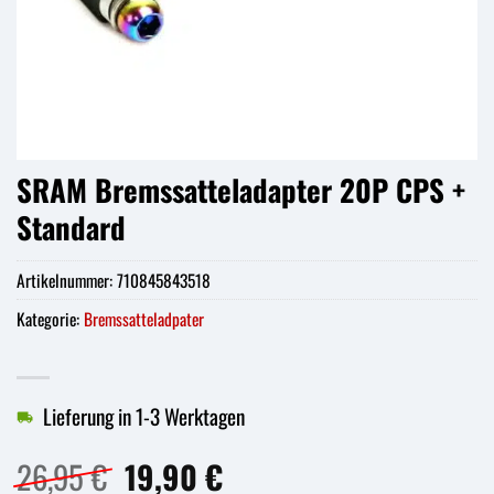
SRAM Bremssatteladapter 20P CPS +
Standard
Artikelnummer:
710845843518
Kategorie:
Bremssatteladpater
Lieferung in 1-3 Werktagen
Ursprünglicher
Aktueller
26,95
€
19,90
€