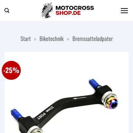
Zum
Inhalt
springen
Start
»
Biketechnik
»
Bremssatteladpater
-25%