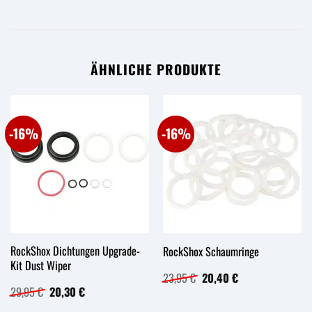
ÄHNLICHE PRODUKTE
-16%
-16%
RockShox Dichtungen Upgrade-
RockShox Schaumringe
Kit Dust Wiper
Ursprünglicher
Aktueller
23,95
€
20,40
€
Preis
Preis
Ursprünglicher
Aktueller
29,95
€
20,30
€
war:
ist:
Preis
Preis
23,95 €
20,40 €.