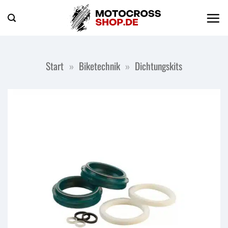
Zum
Inhalt
springen
Start
»
Biketechnik
»
Dichtungskits