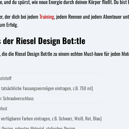
e, und du spürst, wie neue Energie durch deinen Körper fließt. Du bist be
ter, der dich bei jedem
Training
, jedem Rennen und jedem Abenteuer unter
um Erfolg.
 der Riesel Design Bot:tle
s, die die Riesel Design Bot:tle zu einem echten Must-have für jeden M
ststoff
s tatsächliche Fassungsvermögen eintragen, z.B. 750 ml]
er Schraubverschluss
fest
e verfügbaren Farben eintragen, z.B. Schwarz, Weiß, Rot, Blau]
Design, robustes Material, stylisches Design