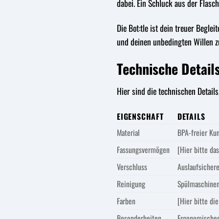
dabei. Ein Schluck aus der Flasch
Die Bot:tle ist dein treuer Beglei
und deinen unbedingten Willen z
Technische Details
Hier sind die technischen Detail
EIGENSCHAFT
DETAILS
Material
BPA-freier Kun
Fassungsvermögen
[Hier bitte da
Verschluss
Auslaufsicher
Reinigung
Spülmaschinen
Farben
[Hier bitte di
Besonderheiten
Ergonomisches 