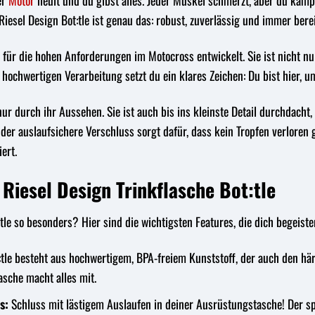
er
Motor
heult und du gibst alles. Jeder Muskel schmerzt, aber du kämpf
 Riesel Design Bot:tle ist genau das: robust, zuverlässig und immer berei
l für die hohen Anforderungen im Motocross entwickelt. Sie ist nicht n
 hochwertigen Verarbeitung setzt du ein klares Zeichen: Du bist hier, 
nur durch ihr Aussehen. Sie ist auch bis ins kleinste Detail durchdach
, der auslaufsichere Verschluss sorgt dafür, dass kein Tropfen verlor
ert.
 Riesel Design Trinkflasche Bot:tle
tle so besonders? Hier sind die wichtigsten Features, die dich begeist
:tle besteht aus hochwertigem, BPA-freiem Kunststoff, der auch den hä
asche macht alles mit.
s:
Schluss mit lästigem Auslaufen in deiner Ausrüstungstasche! Der spez