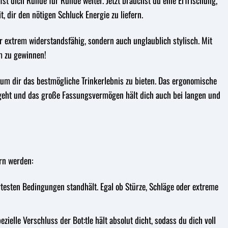
st dich Runde für Runde weiter. Jetzt brauchst du eine Erfrischung,
t, dir den nötigen Schluck Energie zu liefern.
ur extrem widerstandsfähig, sondern auch unglaublich stylisch. Mit
um zu gewinnen!
t, um dir das bestmögliche Trinkerlebnis zu bieten. Das ergonomische
en geht und das große Fassungsvermögen hält dich auch bei langen und
ern werden:
rtesten Bedingungen standhält. Egal ob Stürze, Schläge oder extreme
ielle Verschluss der Bot:tle hält absolut dicht, sodass du dich voll