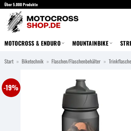
Zum
Über 5.000 Produkte
Inhalt
springen
MOTOCROSS & ENDURO
MOUNTAINBIKE
STR
Start
»
Biketechnik
»
Flaschen/Flaschenbehälter
»
Trinkflasch
-19%