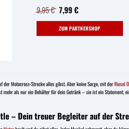
Ursprünglicher
Aktueller
9,95
€
7,99
€
Preis
Preis
war:
ist:
ZUM PARTNERSHOP
9,95 €
7,99 €.
uf der Motocross-Strecke alles gibst. Aber keine Sorge, mit der
Riesel 
ist mehr als nur ein Behälter für dein Getränk – sie ist ein Statement, 
tle – Dein treuer Begleiter auf der Str