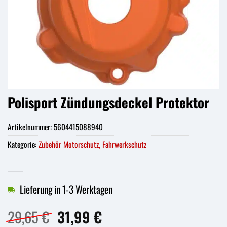
Polisport Zündungsdeckel Protektor
Artikelnummer:
5604415088940
Kategorie:
Zubehör Motorschutz, Fahrwerkschutz
Lieferung in 1-3 Werktagen
Ursprünglicher
Aktueller
29,65
€
31,99
€