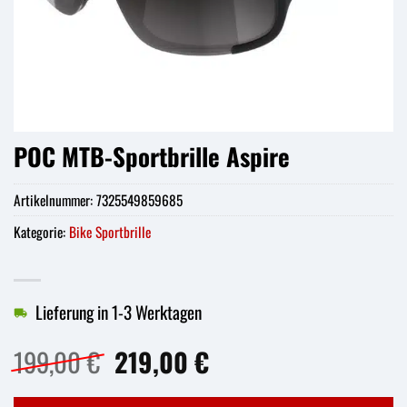
POC MTB-Sportbrille Aspire
Artikelnummer:
7325549859685
Kategorie:
Bike Sportbrille
Lieferung in 1-3 Werktagen
Ursprünglicher
Aktueller
199,00
€
219,00
€
Preis
Preis