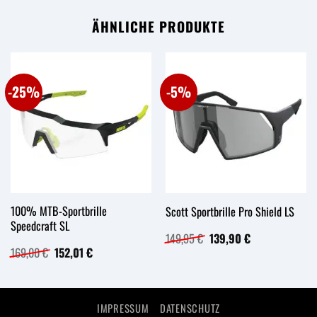
ÄHNLICHE PRODUKTE
-25%
-5%
100% MTB-Sportbrille
Scott Sportbrille Pro Shield LS
Speedcraft SL
Ursprünglicher
Aktueller
149,95
€
139,90
€
Preis
Preis
Ursprünglicher
Aktueller
169,00
€
152,01
€
war:
ist:
Preis
Preis
149,95 €
139,90 €.
war:
ist:
169,00 €
152,01 €.
IMPRESSUM
DATENSCHUTZ