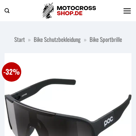
Zum
Inhalt
springen
Start
»
Bike Schutzbekleidung
»
Bike Sportbrille
-32%