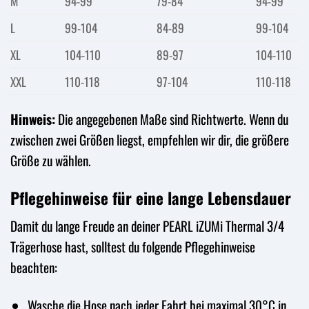
M
94-99
79-84
94-99
L
99-104
84-89
99-104
XL
104-110
89-97
104-110
XXL
110-118
97-104
110-118
Hinweis:
Die angegebenen Maße sind Richtwerte. Wenn du
zwischen zwei Größen liegst, empfehlen wir dir, die größere
Größe zu wählen.
Pflegehinweise für eine lange Lebensdauer
Damit du lange Freude an deiner PEARL iZUMi Thermal 3/4
Trägerhose hast, solltest du folgende Pflegehinweise
beachten:
Wasche die Hose nach jeder Fahrt bei maximal 30°C in