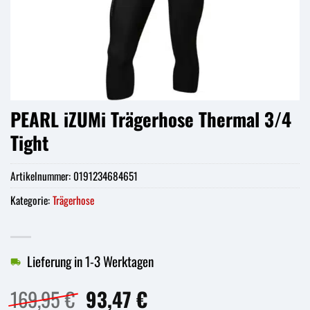
PEARL iZUMi Trägerhose Thermal 3/4
Tight
Artikelnummer:
0191234684651
Kategorie:
Trägerhose
Lieferung in 1-3 Werktagen
Ursprünglicher
Aktueller
169,95
€
93,47
€