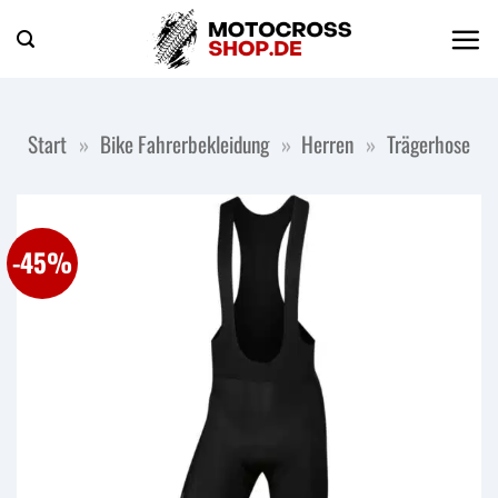
Zum
Inhalt
springen
Start
»
Bike Fahrerbekleidung
»
Herren
»
Trägerhose
-45%