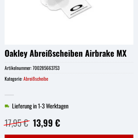
Oakley Abreißscheiben Airbrake MX
Artikelnummer:
700285663753
Kategorie:
Abreißscheibe
Lieferung in 1-3 Werktagen
Ursprünglicher
Aktueller
17,95
€
13,99
€
Preis
Preis