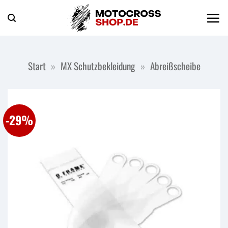
Zum
Inhalt
springen
Start
»
MX Schutzbekleidung
»
Abreißscheibe
-29%