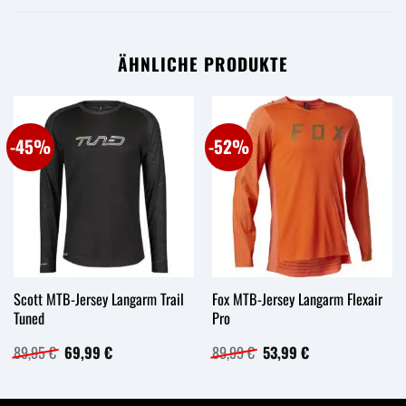
ÄHNLICHE PRODUKTE
-45%
-52%
Scott MTB-Jersey Langarm Trail
Fox MTB-Jersey Langarm Flexair
Tuned
Pro
Ursprünglicher
Aktueller
Ursprünglicher
Aktueller
89,95
€
69,99
€
89,99
€
53,99
€
Preis
Preis
Preis
Preis
war:
ist:
war:
ist:
89,95 €
69,99 €.
89,99 €
53,99 €.