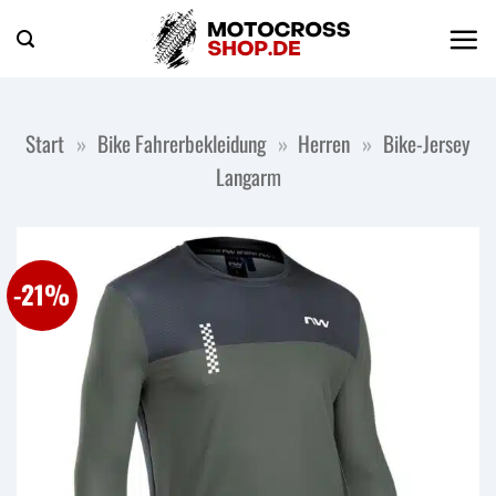
Zum
Inhalt
springen
Start
»
Bike Fahrerbekleidung
»
Herren
»
Bike-Jersey
Langarm
-21%