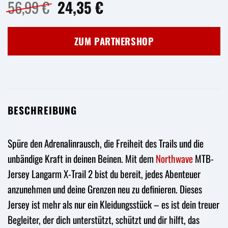
Ursprünglicher
Aktueller
56,99
€
24,35
€
Preis
Preis
war:
ist:
ZUM PARTNERSHOP
56,99 €
24,35 €.
BESCHREIBUNG
Spüre den Adrenalinrausch, die Freiheit des Trails und die
unbändige Kraft in deinen Beinen. Mit dem
Northwave
MTB-
Jersey Langarm X-Trail 2 bist du bereit, jedes Abenteuer
anzunehmen und deine Grenzen neu zu definieren. Dieses
Jersey ist mehr als nur ein Kleidungsstück – es ist dein treuer
Begleiter, der dich unterstützt, schützt und dir hilft, das