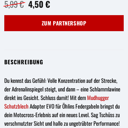
Ursprünglicher
Aktueller
5,99
€
4,50
€
Preis
Preis
war:
ist:
ZUM PARTNERSHOP
5,99 €
4,50 €.
BESCHREIBUNG
Du kennst das Gefühl: Volle Konzentration auf der Strecke,
der Adrenalinspiegel steigt, und dann – eine Schlammlawine
direkt ins Gesicht. Schluss damit! Mit dem
Mudhugger
Schutzblech
Adapter EVO für Öhlins Federgabeln bringst du
dein Motocross-Erlebnis auf ein neues Level. Sag Tschüss zu
verschmutzter Sicht und hallo zu ungetrübter Performance!