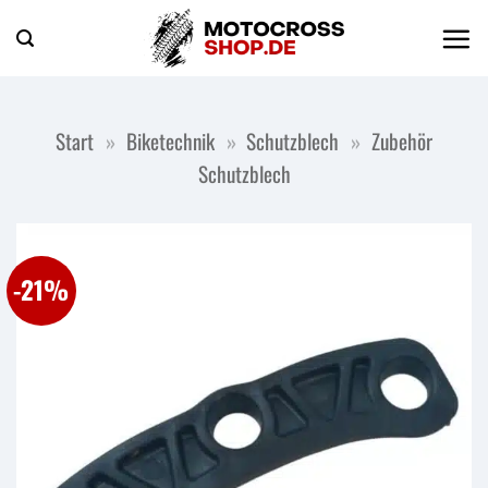
Zum
Inhalt
springen
Start
»
Biketechnik
»
Schutzblech
»
Zubehör
Schutzblech
-21%