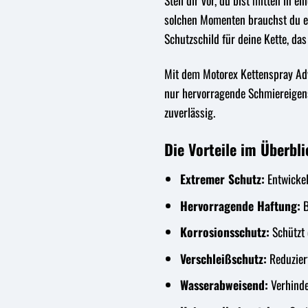
Stell dir vor, du bist mitten in 
solchen Momenten brauchst du ei
Schutzschild für deine Kette, da
Mit dem Motorex Kettenspray Adve
nur hervorragende Schmiereigens
zuverlässig.
Die Vorteile im Überbli
Extremer Schutz:
Entwickel
Hervorragende Haftung:
B
Korrosionsschutz:
Schützt 
Verschleißschutz:
Reduziert
Wasserabweisend:
Verhinde