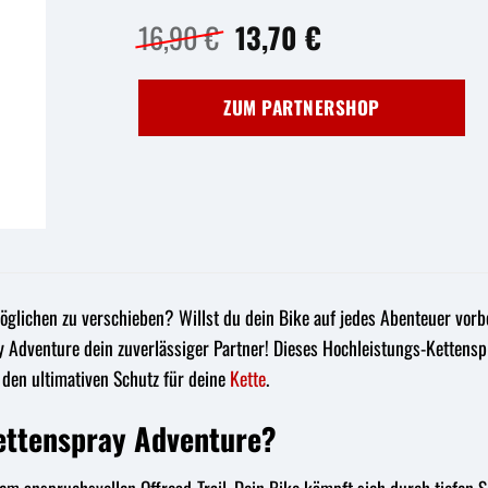
Ursprünglicher
Aktueller
16,90
€
13,70
€
Preis
Preis
war:
ist:
ZUM PARTNERSHOP
16,90 €
13,70 €.
 Möglichen zu verschieben? Willst du dein Bike auf jedes Abenteuer vo
 Adventure dein zuverlässiger Partner! Dieses Hochleistungs-Kettensp
r den ultimativen Schutz für deine
Kette
.
ttenspray Adventure?