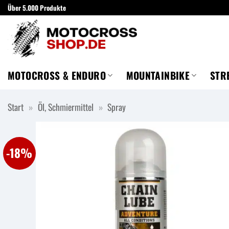
Zum
Über 5.000 Produkte
Inhalt
springen
MOTOCROSS & ENDURO
MOUNTAINBIKE
STR
Start
»
Öl, Schmiermittel
»
Spray
-18%