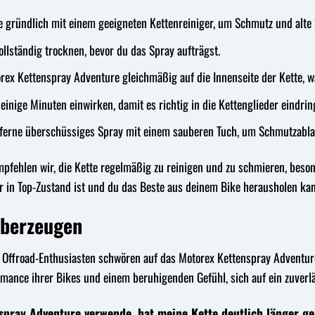
e gründlich mit einem geeigneten Kettenreiniger, um Schmutz und alte 
ollständig trocknen, bevor du das Spray aufträgst.
ex Kettenspray Adventure gleichmäßig auf die Innenseite der Kette, w
einige Minuten einwirken, damit es richtig in die Kettenglieder eindri
ferne überschüssiges Spray mit einem sauberen Tuch, um Schmutzabl
pfehlen wir, die Kette regelmäßig zu reinigen und zu schmieren, beson
r in Top-Zustand ist und du das Beste aus deinem Bike herausholen kan
überzeugen
 Offroad-Enthusiasten schwören auf das Motorex Kettenspray Adventure.
rmance ihrer Bikes und einem beruhigenden Gefühl, sich auf ein zuverl
spray Adventure verwende, hat meine Kette deutlich länger geh