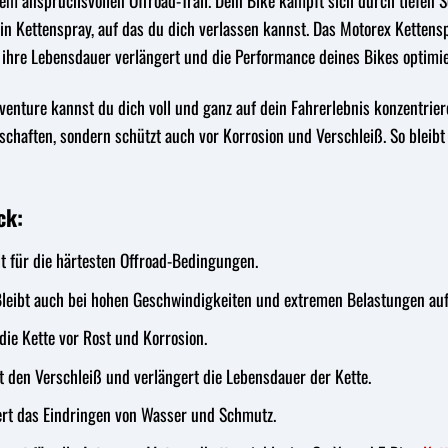
einem anspruchsvollen Offroad-Trail. Dein Bike kämpft sich durch tiefen
n Kettenspray, auf das du dich verlassen kannst. Das Motorex Kettens
s ihre Lebensdauer verlängert und die Performance deines Bikes optimie
nture kannst du dich voll und ganz auf dein Fahrerlebnis konzentrier
chaften, sondern schützt auch vor Korrosion und Verschleiß. So bleib
ck:
t für die härtesten Offroad-Bedingungen.
leibt auch bei hohen Geschwindigkeiten und extremen Belastungen auf 
die Kette vor Rost und Korrosion.
 den Verschleiß und verlängert die Lebensdauer der Kette.
rt das Eindringen von Wasser und Schmutz.