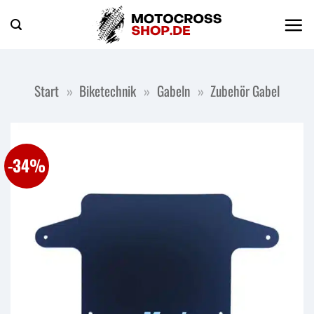
Zum
Inhalt
springen
Start
»
Biketechnik
»
Gabeln
»
Zubehör Gabel
-34%