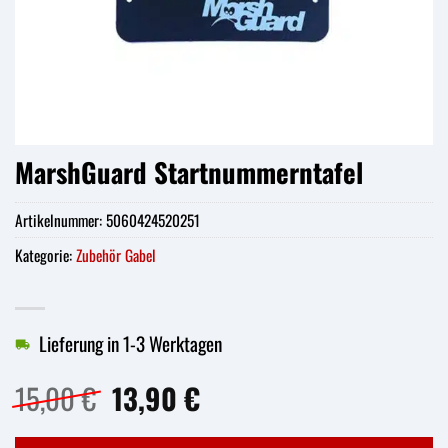
MarshGuard Startnummerntafel
Artikelnummer:
5060424520251
Kategorie:
Zubehör Gabel
Lieferung in 1-3 Werktagen
Ursprünglicher
Aktueller
15,00
€
13,90
€
Preis
Preis