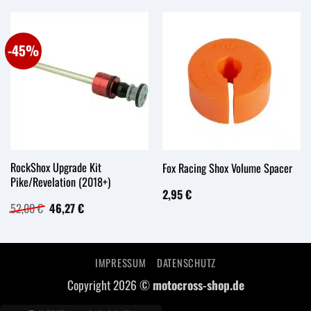
-45%
RockShox Upgrade Kit
Fox Racing Shox Volume Spacer
Pike/Revelation (2018+)
2,95
€
Ursprünglicher
Aktueller
52,00
€
46,27
€
Preis
Preis
war:
ist:
52,00 €
46,27 €.
IMPRESSUM
DATENSCHUTZ
Copyright 2026 ©
motocross-shop.de