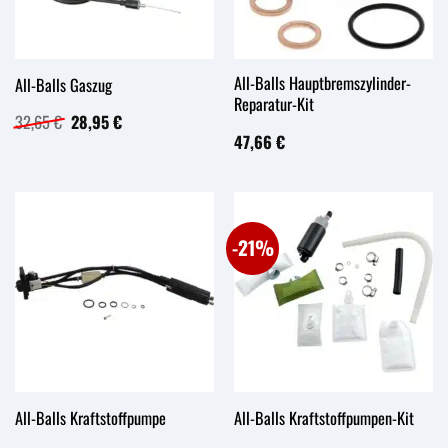
All-Balls Hauptbremszylinder-
All-Balls Gaszug
Reparatur-Kit
Ursprünglicher
Aktueller
32,65
€
28,95
€
Preis
Preis
47,66
€
war:
ist:
32,65 €
28,95 €.
-21%
All-Balls Kraftstoffpumpe
All-Balls Kraftstoffpumpen-Kit