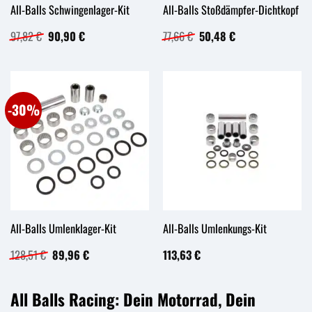
All-Balls Schwingenlager-Kit
All-Balls Stoßdämpfer-Dichtkopf
Ursprünglicher
Aktueller
Ursprünglicher
Aktueller
97,82
€
90,90
€
77,66
€
50,48
€
Preis
Preis
Preis
Preis
war:
ist:
war:
ist:
97,82 €
90,90 €.
77,66 €
50,48 €.
-30%
All-Balls Umlenklager-Kit
All-Balls Umlenkungs-Kit
Ursprünglicher
Aktueller
128,51
€
89,96
€
113,63
€
Preis
Preis
war:
ist:
128,51 €
89,96 €.
All Balls Racing: Dein Motorrad, Dein