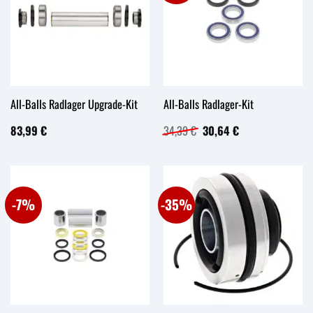
All-Balls Radlager Upgrade-Kit
All-Balls Radlager-Kit
Ursprünglicher
Aktueller
83,99
€
34,39
€
30,64
€
Preis
Preis
war:
ist:
34,39 €
30,64 €.
-7%
-35%