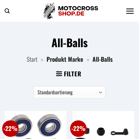
Zum
Inhalt
springen
All-Balls
Start
»
Produkt Marke
»
All-Balls
FILTER
-22%
-22%