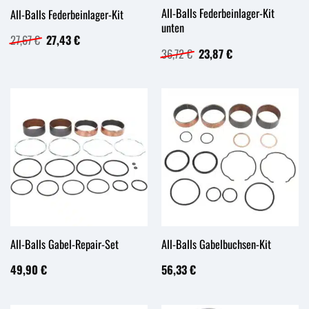
All-Balls Federbeinlager-Kit
All-Balls Federbeinlager-Kit
unten
Ursprünglicher
Aktueller
27,67
€
27,43
€
Preis
Preis
Ursprünglicher
Aktueller
36,72
€
23,87
€
war:
ist:
Preis
Preis
27,67 €
27,43 €.
war:
ist:
36,72 €
23,87 €.
All-Balls Gabel-Repair-Set
All-Balls Gabelbuchsen-Kit
49,90
€
56,33
€