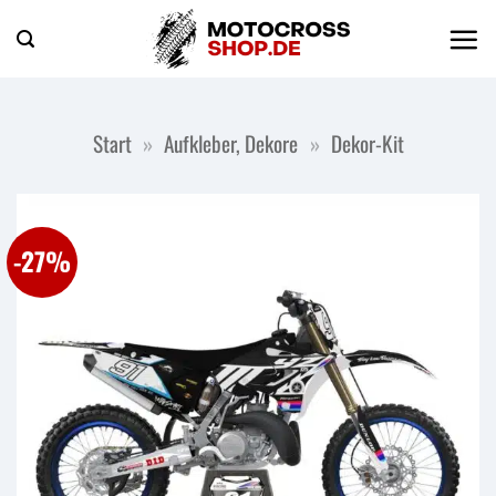
Zum
Inhalt
springen
Start
»
Aufkleber, Dekore
»
Dekor-Kit
-27%