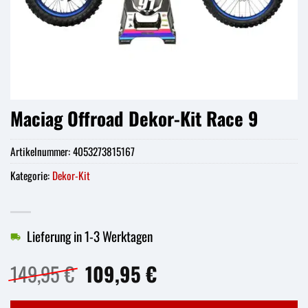
Maciag Offroad Dekor-Kit Race 9
Artikelnummer:
4053273815167
Kategorie:
Dekor-Kit
Lieferung in 1-3 Werktagen
Ursprünglicher
Aktueller
149,95
€
109,95
€
Preis
Preis