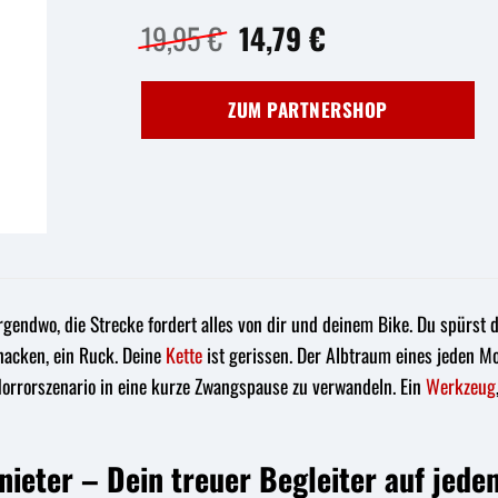
Ursprünglicher
Aktueller
19,95
€
14,79
€
Preis
Preis
war:
ist:
ZUM PARTNERSHOP
19,95 €
14,79 €.
 Nirgendwo, die Strecke fordert alles von dir und deinem Bike. Du spür
nacken, ein Ruck. Deine
Kette
ist gerissen. Der Albtraum eines jeden M
Horrorszenario in eine kurze Zwangspause zu verwandeln. Ein
Werkzeug
nieter – Dein treuer Begleiter auf jed