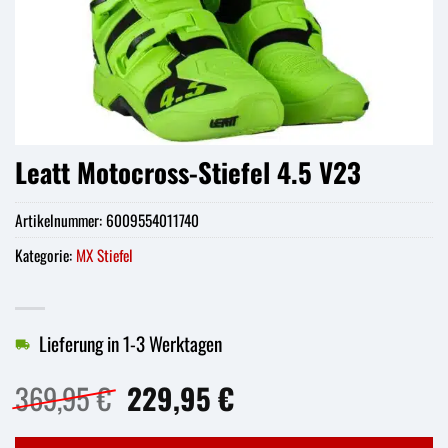
Leatt Motocross-Stiefel 4.5 V23
Artikelnummer:
6009554011740
Kategorie:
MX Stiefel
Lieferung in 1-3 Werktagen
Ursprünglicher
Aktueller
369,95
€
229,95
€
Preis
Preis