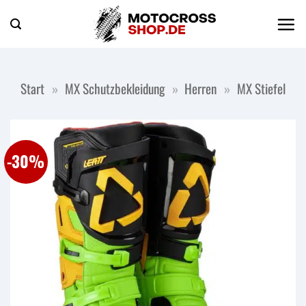
Zum
Inhalt
springen
Start
»
MX Schutzbekleidung
»
Herren
»
MX Stiefel
-30%