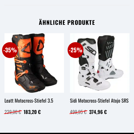
ÄHNLICHE PRODUKTE
-35%
-25%
Leatt Motocross-Stiefel 3.5
Sidi Motocross-Stiefel Atojo SRS
Ursprünglicher
Aktueller
Ursprünglicher
Aktueller
229,00
€
183,20
€
499,95
€
374,96
€
Preis
Preis
Preis
Preis
war:
ist:
war:
ist:
229,00 €
183,20 €.
499,95 €
374,96 €.