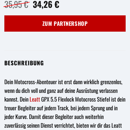
Ursprünglicher
Aktueller
35,95
€
34,26
€
Preis
Preis
war:
ist:
ZUM PARTNERSHOP
35,95 €
34,26 €.
BESCHREIBUNG
Dein Motocross-Abenteuer ist erst dann wirklich grenzenlos,
wenn du dich voll und ganz auf deine Ausrüstung verlassen
kannst. Dein
Leatt
GPX 5.5 Flexlock Motocross Stiefel ist dein
treuer Begleiter auf jedem Track, bei jedem Sprung und in
jeder Kurve. Damit dieser Begleiter auch weiterhin
zuverlässig seinen Dienst verrichtet, bieten wir dir das Leatt