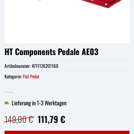
HT Components Pedale AE03
Artikelnummer:
4711126201160
Kategorie:
Flat Pedal
Lieferung in 1-3 Werktagen
Ursprünglicher
Aktueller
149,00
€
111,79
€
Preis
Preis