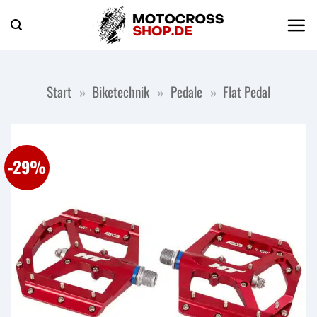
Zum
Inhalt
springen
Start
»
Biketechnik
»
Pedale
»
Flat Pedal
-29%