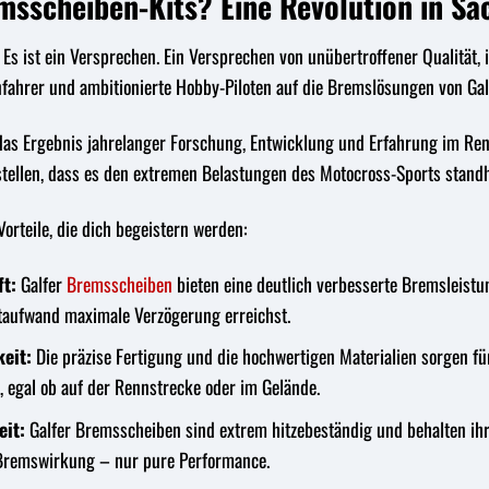
sscheiben-Kits? Eine Revolution in Sa
. Es ist ein Versprechen. Ein Versprechen von unübertroffener Qualität
nfahrer und ambitionierte Hobby-Piloten auf die Bremslösungen von Ga
as Ergebnis jahrelanger Forschung, Entwicklung und Erfahrung im Renns
stellen, dass es den extremen Belastungen des Motocross-Sports stand
Vorteile, die dich begeistern werden:
t:
Galfer
Bremsscheiben
bieten eine deutlich verbesserte Bremsleistu
aufwand maximale Verzögerung erreichst.
eit:
Die präzise Fertigung und die hochwertigen Materialien sorgen für
e, egal ob auf der Rennstrecke oder im Gelände.
eit:
Galfer Bremsscheiben sind extrem hitzebeständig und behalten ihr
 Bremswirkung – nur pure Performance.