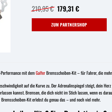
Ursprünglicher
Aktueller
210,95
€
179,31
€
Preis
Preis
war:
ist:
ZUM PARTNERSHOP
210,95 €
179,31 €.
ms-Performance mit dem
Galfer
Bremsscheiben-Kit – für Fahrer, die mehr
geschwindigkeit auf die Kurve zu. Der Adrenalinspiegel steigt, dein Herz 
 verlassen kannst. Bremsen, die dich nicht im Stich lassen, wenn es da
r Bremsscheiben-Kit erlebst du genau das – und noch viel mehr.