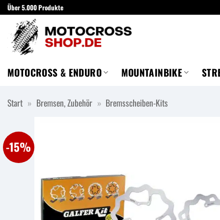
Zum
Über 5.000 Produkte
Inhalt
springen
MOTOCROSS & ENDURO
MOUNTAINBIKE
STR
Start
»
Bremsen, Zubehör
»
Bremsscheiben-Kits
-15%