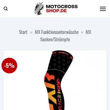
Zum
Inhalt
springen
Start
»
MX Funktionsunterwäsche
»
MX
Socken/Strümpfe
-5%