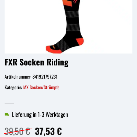
FXR Socken Riding
Artikelnummer:
841921797231
Kategorie:
MX Socken/Strümpfe
Lieferung in 1-3 Werktagen
Ursprünglicher
Aktueller
39,50
€
37,53
€