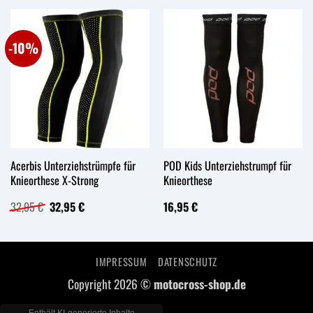
-10%
Acerbis Unterziehstrümpfe für
POD Kids Unterziehstrumpf für
Knieorthese X-Strong
Knieorthese
Ursprünglicher
Aktueller
32,95
€
32,95
€
16,95
€
Preis
Preis
war:
ist:
32,95 €
32,95 €.
IMPRESSUM
DATENSCHUTZ
Copyright 2026 ©
motocross-shop.de