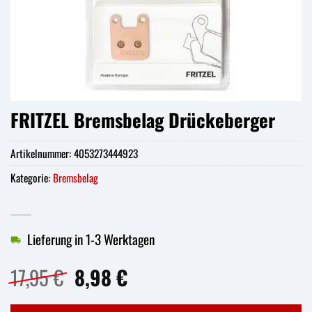
FRITZEL Bremsbelag Drückeberger
Artikelnummer:
4053273444923
Kategorie:
Bremsbelag
Lieferung in 1-3 Werktagen
Ursprünglicher
Aktueller
17,95
€
8,98
€
Preis
Preis