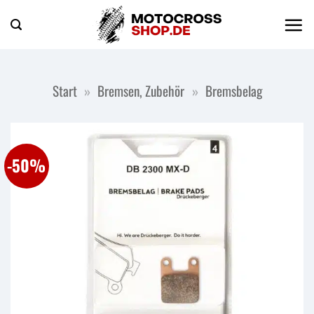
Zum
Inhalt
springen
Start
»
Bremsen, Zubehör
»
Bremsbelag
-50%